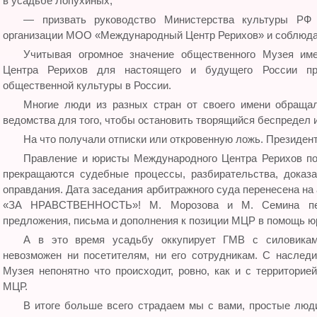
в усадьбе Лопухиных;
— призвать руководство Министерства культуры РФ
организации МОО «Международный Центр Рерихов» и соблюдат
Учитывая огромное значение общественного Музея име
Центра Рерихов для настоящего и будущего России пр
общественной культуры в России.
Многие люди из разных стран от своего имени обраща
ведомства для того, чтобы остановить творящийся беспредел 
На что получали отписки или откровенную ложь. Президен
Правление и юристы Международного Центра Рерихов пон
прекращаются судебные процессы, разбирательства, доказа
оправдания. Дата заседания арбитражного суда перенесена на
«ЗА НРАВСТВЕННОСТЬ»! М. Морозова и М. Семина пер
предложения, письма и дополнения к позиции МЦР в помощь ю
А в это время усадьбу оккупирует ГМВ с силовикам
невозможен ни посетителям, ни его сотрудникам. С наслед
Музея непонятно что происходит, ровно, как и с территорие
МЦР.
В итоге больше всего страдаем мы с вами, простые люд