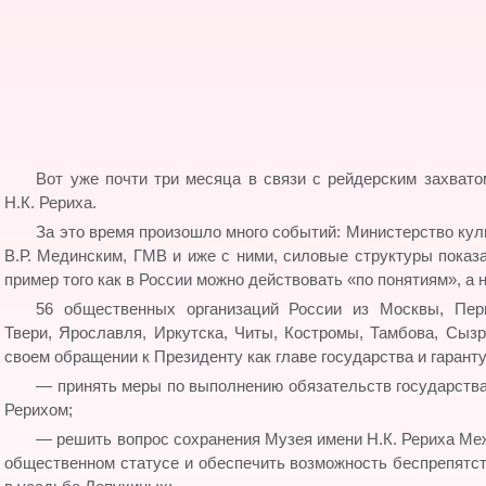
Вот уже почти три месяца в связи с рейдерским захват
Н.К. Рериха.
За это время произошло много событий: Министерство кул
В.Р. Мединским, ГМВ и иже с ними, силовые структуры показ
пример того как в России можно действовать «по понятиям», а н
56 общественных организаций России из Москвы, Перм
Твери, Ярославля, Иркутска, Читы, Костромы, Тамбова, Сызр
своем обращении к Президенту как главе государства и гарант
— принять меры по выполнению обязательств государства
Рерихом;
— решить вопрос сохранения Музея имени Н.К. Рериха Ме
общественном статусе и обеспечить возможность беспрепятс